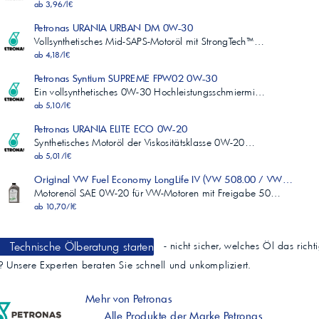
ab 3,96/l€
Petronas URANIA URBAN DM 0W-30
Vollsynthetisches Mid-SAPS-Motoröl mit StrongTech™…
ab 4,18/l€
Petronas Syntium SUPREME FPW02 0W-30
Ein vollsynthetisches 0W-30 Hochleistungsschmiermi…
ab 5,10/l€
Petronas URANIA ELITE ECO 0W-20
Synthetisches Motoröl der Viskositätsklasse 0W-20…
ab 5,01/l€
Original VW Fuel Economy LongLife IV (VW 508.00 / VW 509.0
Motorenöl SAE 0W-20 für VW-Motoren mit Freigabe 50…
ab 10,70/l€
Technische Ölberatung starten
- nicht sicher, welches Öl das richt
t? Unsere Experten beraten Sie schnell und unkompliziert.
Mehr von Petronas
Alle Produkte der Marke Petronas