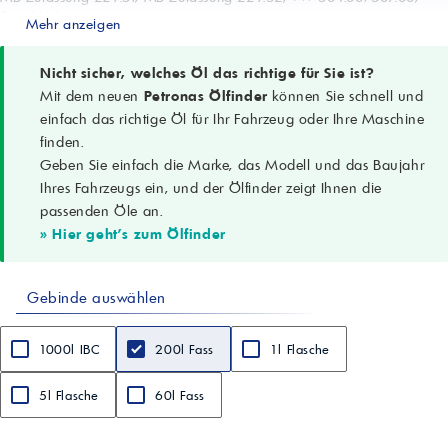
BMW LL-04
Mehr anzeigen
Leistungsklasse
Porsche C30, RN 0700/0710
Technologie
Nicht sicher, welches Öl das richtige für Sie ist?
°CoolTech™ zur Hitzekontrolle
Mit dem neuen
Petronas Ölfinder
können Sie schnell und
Anwendungsgebiete
einfach das richtige Öl für Ihr Fahrzeug oder Ihre Maschine
Pkw, SUVs, leichte Nutzfahrzeuge (Benzin & Diesel)
finden.
Dichte bei 15 °C
Geben Sie einfach die Marke, das Modell und das Baujahr
0,843 g/cm³
Kin. Viskosität (100 °C)
Ihres Fahrzeugs ein, und der Ölfinder zeigt Ihnen die
12 mm²/s
passenden Öle an.
Viskositätsindex
» Hier geht's zum Ölfinder
201
Flammpunkt (COC)
224 °C
Gebinde auswählen
Sulfatasche
0,8 %
Gesamtbasenzahl (TBN)
1000l IBC
200l Fass
1l Flasche
8,4 mgKOH/g
Stockpunkt
-42 °C
5l Flasche
60l Fass
Produkt-Code
71226