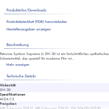
Produktinfos/Downloads
Produktdatenblatt (PDB) herunterladen
Herstellerangaben anzeigen
Beschreibung
Petronas Syntium Supreme LL 0W-30 ist ein fortschrittliches synthetisches
Schmiermittel, das speziell für moderne Pkw mi...
Mehr anzeigen
Technische Details
Viskosität
0W-30
Spezifikationen
ACEA C3
Freigaben
MB-Zulassung 229.51, MB-Zulassung 229.52, VW 504.00/507.00,