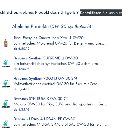
cht sicher, welches Produkt das richtige ist?
Kontaktieren Sie uns hier
Ähnliche Produkte (
0W-30 synthetisch
)
Total Energies Quartz Ineo Xtra LL 0W20
Synthetisches Motorenöl 0W-20 für Benzin- und Dies…
ab 6,80/l€
Petronas Syntium SUPREME LL 0W-30
Ein fortschrittliches synthetisches 0W-30 Schmierm…
ab 4,96/l€
Petronas Syntium 7000 FJ 0W-30 SN
Vollsynthetisches Motoröl 0W-30 für Pkw mit Otto-…
ab 5,64/l€
Petronas SYNTIUM X 0W-30 C2
Motoröl 0W-30 für Pkw, SUVs und Transporter mit Be…
ab 4,35/l€
Petronas URANIA URBAN PF 0W-30
Synthetisches Mid-SAPS-Motoröl SAE 0W-30 für leich…