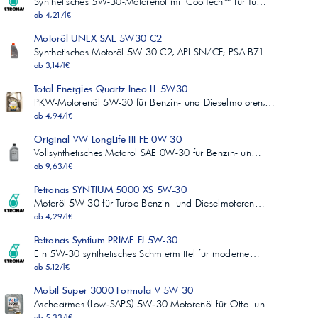
Synthetisches 5W-30-Motorenöl mit CoolTech™ für Tu…
ab 4,21/l€
Motoröl UNEX SAE 5W30 C2
Synthetisches Motoröl 5W-30 C2, API SN/CF; PSA B71…
ab 3,14/l€
Total Energies Quartz Ineo LL 5W30
PKW-Motorenöl 5W-30 für Benzin- und Dieselmotoren,…
ab 4,94/l€
Original VW LongLife III FE 0W-30
Vollsynthetisches Motoröl SAE 0W-30 für Benzin- un…
ab 9,63/l€
Petronas SYNTIUM 5000 XS 5W-30
Motoröl 5W-30 für Turbo-Benzin- und Dieselmotoren…
ab 4,29/l€
Petronas Syntium PRIME FJ 5W-30
Ein 5W-30 synthetisches Schmiermittel für moderne…
ab 5,12/l€
Mobil Super 3000 Formula V 5W-30
Aschearmes (Low‑SAPS) 5W‑30 Motorenöl für Otto- un…
ab 5,33/l€