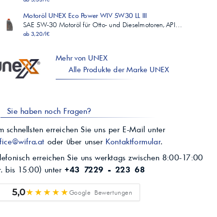
Motoröl UNEX Eco Power WIV 5W30 LL III
SAE 5W-30 Motoröl für Otto- und Dieselmotoren, API…
ab 3,20/l€
Mehr von UNEX
Alle Produkte der Marke UNEX
Sie haben noch Fragen?
 schnellsten erreichen Sie uns per E-Mail unter
fice@wifra.at
oder über unser
Kontaktformular
.
lefonisch erreichen Sie uns werktags zwischen 8:00-17:00
r. bis 15:00) unter
+43 7229 - 223 68
★★★★★
5,0
Google Bewertungen