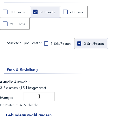
1l Flasche
5l Flasche
60l Fass
208l Fass
Stückzahl pro Posten:
1 Stk./Posten
3 Stk./Posten
Preis & Bestellung
Aktuelle Auswahl:
3 Flaschen
(
15
l insgesamt)
Menge:
Ein Posten =
3x 5l Flasche
Gebindeauswahl ändern