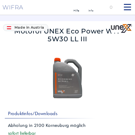
WIFRA
0
Hilfe
Info
Made in Austria
Motoröl UNEX Eco Power WIV
5W30 LL III
Produktinfos/Downloads
Abholung in
2100
Korneuburg
möglich
sofort lieferbar