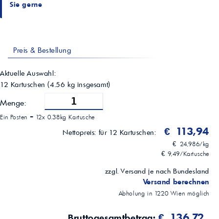
Sie gerne
Farbe
Rot
Betriebstemperaturbereich
-40 °C* bis 150 °C
Viskosität bei 40 °C (ASTM D445)
Preis & Bestellung
100 mm²/s
Viskosität bei 100 °C (ASTM D445)
16,3 mm²/s
Aktuelle Auswahl:
Viskositätsindex (ASTM D2270)
12 Kartuschen
(
4.56
kg insgesamt)
175
Tropfpunkt (ASTM D2265)
Menge:
265 °C
Ein Posten =
12x 0.38kg Kartusche
Walkpenetration 25 °C (ASTM D217)
280 (0,1 mm)
€ 113,94
Nettopreis:
für 12 Kartuschen:
VKA-Verschweißlast (ASTM D2596)
€ 24,986/kg
250 kgf
€ 9,49/Kartusche
VKA-Verschleißkalotte (ASTM D2266)
0,5 mm
zzgl. Versand je nach Bundesland
Kupferkorrosion 24 h/100 °C (ASTM D4048)
Versand berechnen
1B
Korrosionsschutz (ASTM D1743)
Abholung in
1220
Wien
möglich
Erfüllt
SKF Emcor-Rosttest, 10 % synthetisches Meerwasser (ASTM
€ 136,72
Bruttogesamtbetrag: