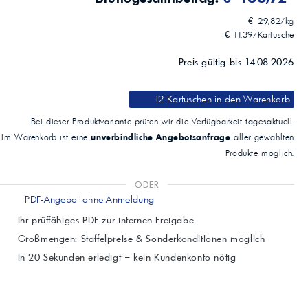
D6138)
0,1
€ 29,82/kg
Korrosionsschutz, destilliertes Wasser (ASTM D6138)
€ 11,39/Kartusche
0,0
Ölabscheidung 24 h/25 °C (ASTM D1742)
Preis gültig bis 14.08.2026
<1 Gew.-%
Auswaschen durch Wasser bei 79 °C (ASTM D1264)
6 % Gewichtsverlust
12 Kartuschen
in den Warenkorb
Empfohlene Anwendungen
Wälz- und Gleitlager bei höheren Drehzahlen, insbesondere
Bei dieser Produktvariante prüfen wir die Verfügbarkeit tagesaktuell.
Elektroantriebe
unverbindliche Angebotsanfrage
Im Warenkorb ist eine
aller gewählten
Freigaben / Empfehlungen
Produkte möglich.
CEN EN 12081:2017; DIN 51825 KP HC 2 N -40
ODER
PDF-Angebot ohne Anmeldung
Ihr prüffähiges PDF zur internen Freigabe
Großmengen: Staffelpreise & Sonderkonditionen möglich
In 20 Sekunden erledigt – kein Kundenkonto nötig