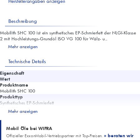
Herstellerangaben anzeigen
Beschreibung
Mobilith SHC 100 ist ein synthetisches EP-Schmierfett der NLGI-Klasse
2 mit Hochleistungs-Grundöl ISO VG 100 für Wälz- u...
Mehr anzeigen
Technische Details
Eigenschaft
Wert
Produktname
Mobilith SHC 100
Produkttyp
Synthetisches EP-Schmierfett
Grundöl
Mehr anzeigen
Hochleistungs-Grundöl ISO VG 100
NLGI-Klasse
2
Mobil Öle bei WIFRA
Eindickertyp
» beraten wir
Offizieller ExxonMobil-Vertriebspartner mit Top-Preisen.
Lithium-Komplex-Seife