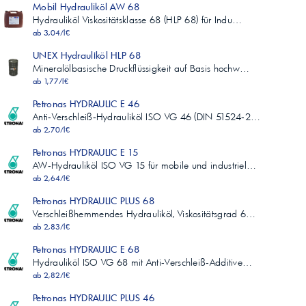
Mobil Hydrauliköl AW 68
230
Hydrauliköl Viskositätsklasse 68 (HLP 68) für Indu…
Pourpoint, °C
ab 3,04/l€
ASTM D 97
**
UNEX Hydrauliköl HLP 68
-30
Mineralölbasische Druckflüssigkeit auf Basis hochw…
Gesamtsäurezahl, mgKOH/g
ab 1,77/l€
ASTM D 664
(1)
Petronas HYDRAULIC E 46
0,40
Anti‑Verschleiß‑Hydrauliköl ISO VG 46 (DIN 51524‑2…
FZG, Schadenskraftstufe
ab 2,70/l€
ISO 14635-1
Petronas HYDRAULIC E 15
Min. 10
AW‑Hydrauliköl ISO VG 15 für mobile und industriel…
10
ab 2,64/l€
Wasserabscheidevermögen, 40/37/3 – Min.
ASTM D 1401
Petronas HYDRAULIC PLUS 68
**
Verschleißhemmendes Hydrauliköl, Viskositätsgrad 6…
15
ab 2,83/l€
Kupferstreifenkorrosion
ASTM D 130
Petronas HYDRAULIC E 68
Max. 2
Hydrauliköl ISO VG 68 mit Anti‑Verschleiß‑Additive…
1a
ab 2,82/l€
TOST-Lebensdauer, Stunden
ASTM D 943
Petronas HYDRAULIC PLUS 46