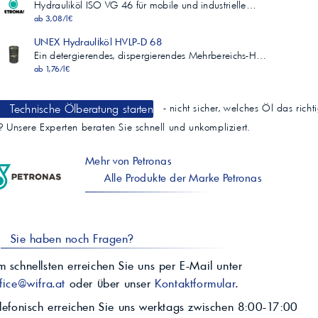
Min. 1000
Hydrauliköl ISO VG 46 für mobile und industrielle…
5200
ab 3,08/l€
Schaumverhalten Sequenz I, ml
UNEX Hydrauliköl HVLP-D 68
ASTM D 892
Ein detergierendes, dispergierendes Mehrbereichs-H…
Max. 150/0
ab 1,76/l€
0/0
Schaumverhalten Sequenz II, ml
ASTM D 892
Technische Ölberatung starten
- nicht sicher, welches Öl das richt
Max. 75/0
0/0
t? Unsere Experten beraten Sie schnell und unkompliziert.
Schaumverhalten Sequenz III, ml
ASTM D 892
Mehr von Petronas
Max. 150/0
Alle Produkte der Marke Petronas
0/0
*im Vergleich zu den Mindestanforderungen der ISO 11158 HM
für verschleißhemmende Hydrauliköle auf Grundlage von TOST
(ASTM D943)
Sie haben noch Fragen?
 schnellsten erreichen Sie uns per E-Mail unter
fice@wifra.at
oder über unser
Kontaktformular
.
lefonisch erreichen Sie uns werktags zwischen 8:00-17:00