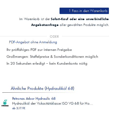
Typische Eigenschaften (68)
Eigenschaft
1 Fass
in den Warenkorb
Methode
Spezifikation
Sofort-Kauf oder eine unverbindliche
Im Warenkorb ist der
Typischer Wert
Angebotsanfrage
aller gewählten Produkte möglich.
Spezifische Dichte bei 15 °C
ASTM D 4052
(1)
ODER
0,868
PDF-Angebot ohne Anmeldung
Kinematische Viskosität bei 40 °C, cSt
Ihr prüffähiges PDF zur internen Freigabe
ASTM D 445
±10 %
Großmengen: Staffelpreise & Sonderkonditionen möglich
68
In 20 Sekunden erledigt – kein Kundenkonto nötig
Kinematische Viskosität bei 100 °C, cSt
ASTM D 445
**
8,8
Viskositätsindex
Ähnliche Produkte (
Hydrauliköl 68
)
ASTM D 2270
(1)
Petronas Arbor Hydraulic 68
102
Hydrauliköl der Viskositätsklasse ISO VG 68 für Ho…
Flammpunkt, °C
ab 3,17/l€
ASTM D 92
Prüfprotokoll