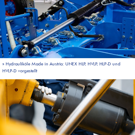
»
Hydrauliköle Made in Austria: UNEX HLP, HVLP, HLP-D und
HVLP-D vorgestellt