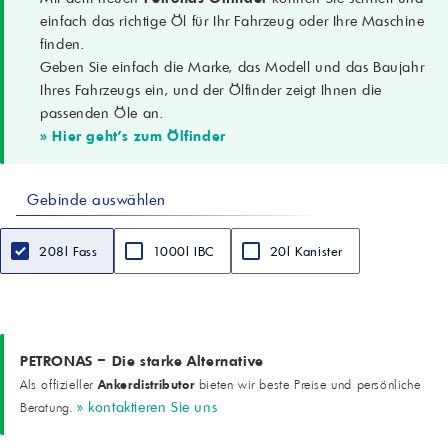
Viskositätsgrad
einfach das richtige Öl für Ihr Fahrzeug oder Ihre Maschine
68
finden.
Leistungsversprechen
Geben Sie einfach die Marke, das Modell und das Baujahr
Exzellenter Verschleißschutz unter härtesten Betriebsbedingungen und
mehr als 5 Mal längere Leistung*.
Ihres Fahrzeugs ein, und der Ölfinder zeigt Ihnen die
Leistungsklassen / Spezifikationen
passenden Öle an.
Bosch Rexroth RDE 90235; DIN 51524 Teil II HLP (2006); Eaton 03-
» Hier geht's zum Ölfinder
401-2010; Eaton-Schmierstoffspezifikation E-FDGN-TB002-E; Fives
Cincinnati P-68/P-69/P-70; ISO 11158 HM (FDIS 2008); Parker
Denison HF-0/HF-1/HF-2
Gebinde auswählen
Anwendungsgebiete (Empfehlungen)
- Mobile Hydraulikgeräte und Industriehydraulikanlagen unter
normalen bis extrem schwierigen Bedingungen
208l Fass
1000l IBC
20l Kanister
- Moderne Hydrauliksysteme mit Hochgeschwindigkeits- und
Hochdruckpumpen, betrieben unter hohen Temperaturen
- Hydrauliksysteme mit kleineren Vorratsbehältern und kleineren
Kühlern, in denen Hydrauliköle hohen thermischen
Beanspruchungen ausgesetzt sind
- Systeme mit Pumpen mit engen Toleranzen und Servoventilen,
PETRONAS – Die starke Alternative
die empfindlich gegenüber Schlamm- und Varnish-Bildung sind
Ankerdistributor
Als offizieller
bieten wir beste Preise und persönliche
- Hydrauliksysteme, in denen langlebige Schmiermittel gefordert
» kontaktieren Sie uns
Beratung.
sind
Merkmale und Vorteile