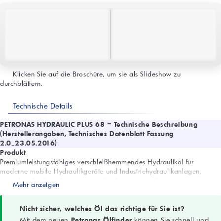
Klicken Sie auf die Broschüre, um sie als Slideshow zu
durchblättern.
Technische Details
PETRONAS HYDRAULIC PLUS 68 – Technische Beschreibung
(Herstellerangaben, Technisches Datenblatt Fassung
2.0_23.05.2016)
Produkt
Premiumleistungsfähiges verschleißhemmendes Hydrauliköl für
moderne mobile Hydraulikgeräte und Industriehydraulikanlagen,
ausgelegt für Betrieb unter normalen bis extrem schwierigen
Mehr anzeigen
Bedingungen, einschließlich Hochgeschwindigkeits- und
Hochdrucksystemen. Formuliert mit ausgewählten Grundölen sowie
Anti-Verschleiß-, Anti-Oxidations-, Anti-Rost- und Anti-Schaum-Additiven
Nicht sicher, welches Öl das richtige für Sie ist?
in Verbindung mit Reibungsverminderern.
Mit dem neuen
Petronas Ölfinder
können Sie schnell und