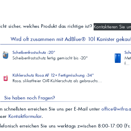
cht sicher, welches Produkt das richtige ist?
Kontaktieren Sie un
Wird oft zusammen mit AdBlue® 10l Kanister gekauf
Scheibenfrostschutz -20°
Sch
Scheibenfrostschutz fertig gemischt bis -20°
Met
f…
Kühlerschutz Rosa AF 12+ Fertigmischung -34°
Rosa, silikatfreier OAT-Kühlerschutz als gebrauchs…
Sie haben noch Fragen?
 schnellsten erreichen Sie uns per E-Mail unter
office@wifra.a
nser
Kontaktformular
.
lefonisch erreichen Sie uns werktags zwischen 8:00-17:00 (Fr.