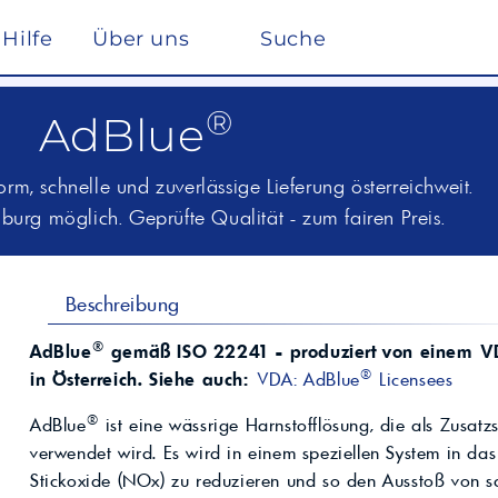
Hilfe
Über uns
Suche
Winterdienst
®
AdBlue
rreich nach ISO 22241
Ho
Lösemittel
Pe
kstätte
sc
elf
Glysantin
Reinigung & Desinfek
 die Pflege, Reinigung und Optimierung
m, schnelle und zuverlässige Lieferung österreichweit.
Individuelle Lösungen
ten einen
Maßgeschneiderte Produkte und
urg möglich. Geprüfte Qualität - zum fairen Preis.
Säuren & Laugen
Scheibenreiniger /
trag zur
Services für spezielle Anforderungen.
Frostschutz
ieversorgung in
Lohnmischung &
Schwimmbadchemie
Mobil
Motul
Lohnproduktion ab 5.000
Alkylatbenzin
Liter
ur Entschwefelung
Wasseraufbereitung
Beschreibung
Kühlflüssigkeit für
Rechenzentren –
BASF Spezialchemie
nd Industrieöle
®
AdBlue
gemäß ISO 22241 - produziert von einem VD
Monohydrat
REFLEX
Immersion Cooling
Total
Industriechemie
Traktoröle
®
in Österreich. Siehe auch:
VDA: AdBlue
Licensees
Futtermittel
Motorrad
®
AdBlue
ist eine wässrige Harnstofflösung, die als Zusatzs
Hydrauliköle
Kosmetik
Schmierfette
verwendet wird. Es wird in einem speziellen System in das
VW
trie
Lan
Spezialöle
Stickoxide (NOx) zu reduzieren und so den Ausstoß von s
nte und Farbmittel für
Hoch