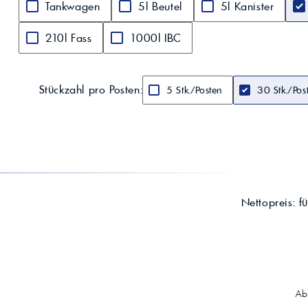
Tankwagen
5l Beutel
5l Kanister
210l Fass
1000l IBC
Stückzahl pro Posten:
5 Stk./Posten
30 Stk./Pos
Nettopreis:
f
Ab