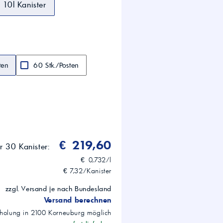
10l Kanister
ten
60 Stk./Posten
€ 219,60
ür 30 Kanister:
€ 0,732/l
€ 7,32/Kanister
zzgl. Versand je nach Bundesland
Versand berechnen
holung in
2100
Korneuburg
möglich