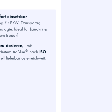
wirtschaft.
UTTO Öle – Universal
Tractor Transmission Oil
ort einsetzbar
Kostenloser Maschinen-
ng für PKW, Transporter,
Ölcheck
logie. Ideal für Landwirte,
rem Bedarf.
s!
 zu dosieren
, mit
®
fiziertem AdBlue
nach
ISO
ll lieferbar österreichweit.