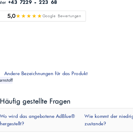
nter
+43 7229 - 223 68
★★★★★
5,0
Google Bewertungen
Andere Bezeichnungen für das Produkt
rnstoff
Häufig gestellte Fragen
Wo wird das angebotene AdBlue®
Wie kommt der niedrig
hergestellt?
zustande?