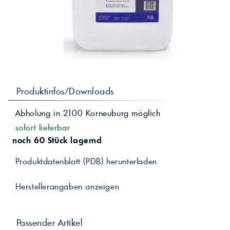
professionelle A
Lebensmittelvertr
Industr
Schmierstoffe
Produk
Farben
Spindelöle
Farbmittel für 
Reinigungsmitte
Pigmentlösung
In-Plant-Tinting
Produktinfos/Downloads
Abholung in
2100
Korneuburg
möglich
sofort lieferbar
noch 60 Stück lagernd
Produktdatenblatt (PDB) herunterladen
Herstellerangaben anzeigen
Passender Artikel