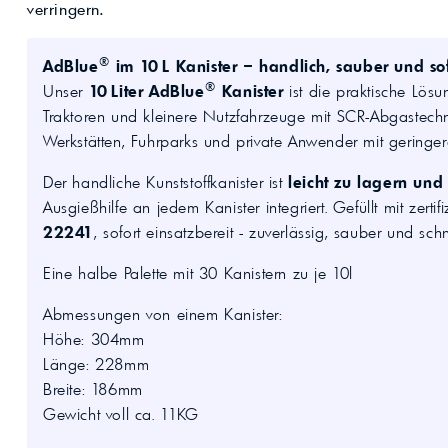
Kompressoröle
nwendungen.
verringern.
Land
ägliche
iepigmente für
t anfragen
Kontaktieren Sie uns!
 & Beschichtungen
Prozessöle
Wasch- &
®
AdBlue
im 10 L Kanister – handlich, sauber und sof
lindustrie
®
Unser
10 Liter AdBlue
Kanister
ist die praktische Lösu
en für Bauchemie &
Traktoren und kleinere Nutzfahrzeuge mit SCR-Abgastechno
Produkt anfragen
Kontaktieren Sie uns!
Werkstätten, Fuhrparks und private Anwender mit geringe
Produkt anfragen
Kontaktieren Sie un
Der handliche Kunststoffkanister ist
leicht zu lagern und
Ausgießhilfe an jedem Kanister integriert. Gefüllt mit zerti
22241
, sofort einsatzbereit - zuverlässig, sauber und schne
Eine halbe Palette mit 30 Kanistern zu je 10l
Abmessungen von einem Kanister:
Höhe: 304mm
Länge: 228mm
Breite: 186mm
Gewicht voll ca. 11KG