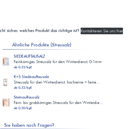
cht sicher, welches Produkt das richtige ist?
Kontaktieren Sie uns hier
Ähnliche Produkte (
Streusalz
)
SIEDEAUFTAUSALZ
Feinkörniges Streusalz für den Winterdienst, 0-1mm
ab 0,32/kg€
K+S Siedeauftausalz
Streusalz für den Winterdienst, hochreine + feine…
ab 0,32/kg€
Steinauftausalz
Fein- bis grobkörniges Streusalz für den Winterdie…
ab 0,30/kg€
Sie haben noch Fragen?