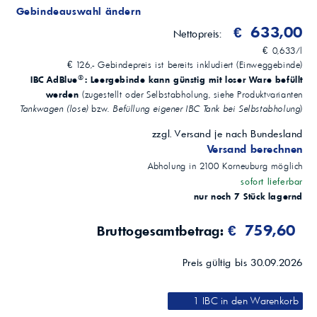
Gebindeauswahl ändern
€ 633,00
Nettopreis:
€ 0,633/l
€ 126,- Gebindepreis ist bereits inkludiert
(Einweggebinde)
®
IBC AdBlue
:
Leergebinde kann günstig mit loser Ware befüllt
werden
(zugestellt oder Selbstabholung, siehe Produktvarianten
Tankwagen (lose)
bzw.
Befüllung eigener IBC Tank bei Selbstabholung
)
zzgl. Versand je nach Bundesland
Versand berechnen
Abholung in
2100
Korneuburg
möglich
sofort lieferbar
nur noch 7 Stück lagernd
€ 759,60
Bruttogesamtbetrag:
Preis gültig bis 30.09.2026
1 IBC
in den Warenkorb