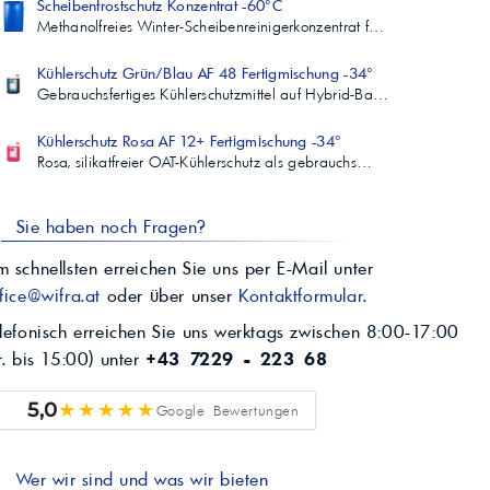
Scheibenfrostschutz Konzentrat -60°C
Methanolfreies Winter-Scheibenreinigerkonzentrat f…
Kühlerschutz Grün/Blau AF 48 Fertigmischung -34°
Gebrauchsfertiges Kühlerschutzmittel auf Hybrid-Ba…
Kühlerschutz Rosa AF 12+ Fertigmischung -34°
Rosa, silikatfreier OAT-Kühlerschutz als gebrauchs…
Sie haben noch Fragen?
 schnellsten erreichen Sie uns per E-Mail unter
fice@wifra.at
oder über unser
Kontaktformular
.
lefonisch erreichen Sie uns werktags zwischen 8:00-17:00
r. bis 15:00) unter
+43 7229 - 223 68
★★★★★
5,0
Google Bewertungen
Wer wir sind und was wir bieten