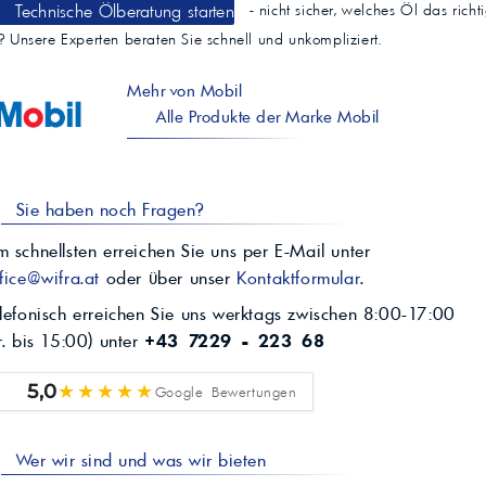
Technische Ölberatung starten
- nicht sicher, welches Öl das richt
t? Unsere Experten beraten Sie schnell und unkompliziert.
Mehr von Mobil
Alle Produkte der Marke Mobil
Sie haben noch Fragen?
 schnellsten erreichen Sie uns per E-Mail unter
fice@wifra.at
oder über unser
Kontaktformular
.
lefonisch erreichen Sie uns werktags zwischen 8:00-17:00
r. bis 15:00) unter
+43 7229 - 223 68
★★★★★
5,0
Google Bewertungen
Wer wir sind und was wir bieten