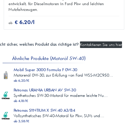
entwickelt, für Dieselmotoren in Ford Pkw und leichten
Nutzfahrzeugen.
€ 6,20/l
ab
cht sicher, welches Produkt das richtige ist?
Kontaktieren Sie uns hier
Ähnliche Produkte (
Motoröl 5W-40
)
Mobil Super 3000 Formula F 0W-30
Motorenöl 0W-30, zur Erfüllung von Ford WSS-M2C950…
ab 6,20/l€
Petronas URANIA URBAN AV 5W-30
Synthetisches 5W-30-Motoröl für moderne leichte Nu…
ab 4,18/l€
Petronas SYNTIUM X 5W-40 A3/B4
Vollsynthetisches 5W-40-Motoröl für Pkw, SUVs und…
ab 3,58/l€