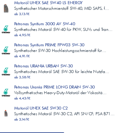
Motoröl UNEX SAE 5W40 LS ENERGY
Synthetischer Motorschmierstoff 5W-40, MID SAPS, f…
ab 3,13/l€
Petronas Syntium 3000 AV 5W-40
Synthetisches Motoröl 5W-40 für PKW, SUVs und Tran…
ab 4,95/l€
Petronas Syntium PRIME FPW03 5W-30
Synthetischer 5W-30 Hochleistungsschmierstoff für…
ab 4,91/l€
Petronas URANIA URBAN 5W-30
Synthetisches Motoröl SAE 5W-30 für leichte Nutzfa…
ab 3,58/l€
Petronas Urania PRIME LONG DRAIN 5W-30
Vollsynthetisches Heavy-Duty-Motoröl der Viskositä…
ab 4,43/l€
Motoröl UNEX SAE 5W30 C2
Synthetisches Motoröl 5W-30 C2, API SN/CF; PSA B71…
ab 3,14/l€