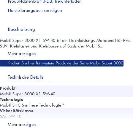
Produktdatenblatt (PDB) herunterladen
Herstellerangaben anzeigen
Beschreibung
Mobil Super 3000 X1 5W-40 ist ein Hochleistungs‑Motorenöl für Pkw,
SUV, Kleinlaster und Kleinbusse auf Basis der Mobil S...
Mehr anzeigen
Klicken Sie hier für weitere Produkte der Serie Mobil Super 3000
Technische Details
Produkt
Mobil Super 3000 X1 5W-40
Technologie
Mobil SHC-Synthese-Technologie™
Viskositätsklasse
SAE 5W-40
Freigaben
Mehr anzeigen
Porsche A40; PSA B71 2296; Renault RN0700; Renault RN0710; VW