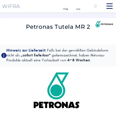
WIFRA
0
Hilfe
Info
Petronas Tutela MR 2
Hinweis zur Lieferzeit:
Falls bei der gewählten Gebindeform
nicht als
„sofort lieferbar“
gekennzeichnet, haben Petronas-
Produkte aktuell eine Vorlaufzeit von
4–8 Wochen
.