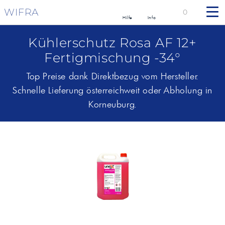
WIFRA
0
Hilfe
Info
Kühlerschutz Rosa AF 12+
Fertigmischung -34°
Top Preise dank Direktbezug vom Hersteller.
Schnelle Lieferung österreichweit oder Abholung in
Korneuburg.