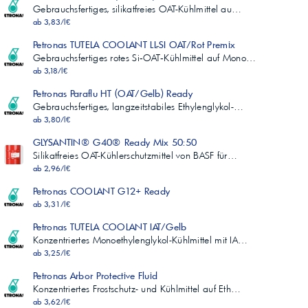
Gebrauchsfertiges, silikatfreies OAT-Kühlmittel au…
ab 3,83/l€
Petronas TUTELA COOLANT LL-SI OAT/Rot Premix
Gebrauchsfertiges rotes Si‑OAT‑Kühlmittel auf Mono…
ab 3,18/l€
Petronas Paraflu HT (OAT/Gelb) Ready
Gebrauchsfertiges, langzeitstabiles Ethylenglykol-…
ab 3,80/l€
GLYSANTIN® G40® Ready Mix 50:50
Silikatfreies OAT-Kühlerschutzmittel von BASF für…
ab 2,96/l€
Petronas COOLANT G12+ Ready
ab 3,31/l€
Petronas TUTELA COOLANT IAT/Gelb
Konzentriertes Monoethylenglykol-Kühlmittel mit IA…
ab 3,25/l€
Petronas Arbor Protective Fluid
Konzentriertes Frostschutz- und Kühlmittel auf Eth…
ab 3,62/l€