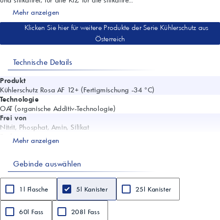
Mehr anzeigen
Klicken Sie hier für weitere Produkte der Serie Kühlerschutz aus
Österreich
Technische Details
Produkt
Kühlerschutz Rosa AF 12+ (Fertigmischung -34 °C)
Technologie
OAT (organische Additiv-Technologie)
Frei von
Nitrit, Phosphat, Amin, Silikat
Farbe
Mehr anzeigen
Rosa
Chemische Basis
Gebinde auswählen
Ethandiol (Ethylenglykol)
Anwendung
Alle Kfz, für die silikatfreie Produkte vorgeschrieben sind
1l Flasche
5l Kanister
25l Kanister
Motoren
Geeignet für Grauguss- und Vollaluminium-Motoren
Einsatz
60l Fass
208l Fass