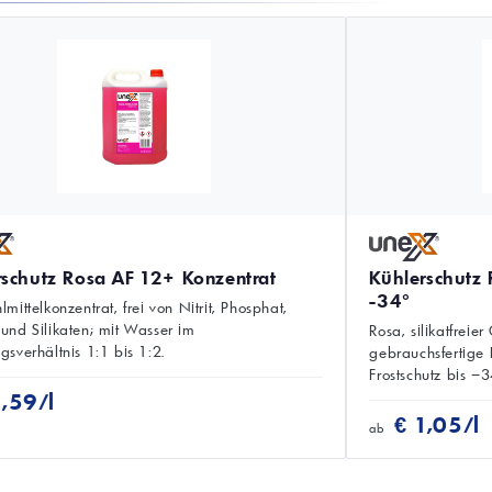
rschutz Rosa AF 12+ Konzentrat
Kühlerschutz
-34°
mittelkonzentrat, frei von Nitrit, Phosphat,
und Silikaten; mit Wasser im
Rosa, silikatfreie
sverhältnis 1:1 bis 1:2.
gebrauchsfertige 
Frostschutz bis −3
1,59/l
€ 1,05/l
ab