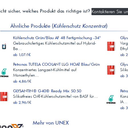
cht sicher, welches Produkt das richtige ist?
Kontaktieren Sie un
Ähnliche Produkte (
Kühlerschutz Konzentrat
)
Kühlerschutz Grün/Blau AF 48 Fertigmischung -34°
Gly
Gebrauchsfertiges Kühlerschutzmittel auf Hybrid-
Vorg
Ba…
Ethy
ab 1,07/l€
ab 2
Petronas TUTELA COOLANT LL-G HOAT Blau/Grün
Gly
Konzentriertes Langzeit-Kühlmittel auf
Sili
Monoethylen…
ab 3
ab 4,86/l€
GLYSANTIN® G40® Ready Mix 50:50
Pet
Silikatfreies OAT-Kühlerschutzmittel von BASF für…
Konz
IA…
ab 2,96/l€
ab 3
Mehr von UNEX