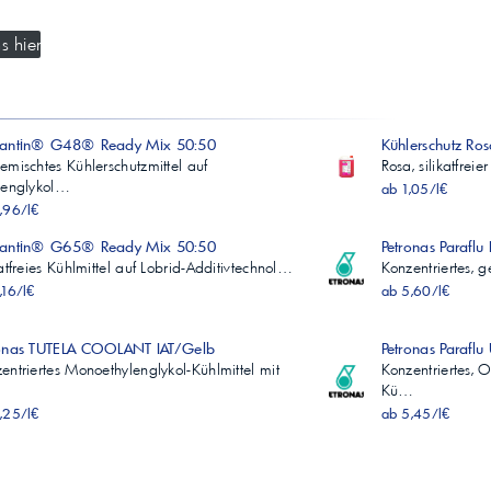
s hier
santin® G48® Ready Mix 50:50
Kühlerschutz Ro
emischtes Kühlerschutzmittel auf
Rosa, silikatfre
lenglykol…
ab 1,05/l€
,96/l€
santin® G65® Ready Mix 50:50
Petronas Parafl
katfreies Kühlmittel auf Lobrid-Additivtechnol…
Konzentriertes, 
,16/l€
ab 5,60/l€
ronas TUTELA COOLANT IAT/Gelb
Petronas Paraflu
entriertes Monoethylenglykol-Kühlmittel mit
Konzentriertes, 
Kü…
,25/l€
ab 5,45/l€