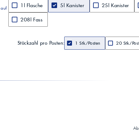
1l Flasche
5l Kanister
25l Kanister
 auf
208l Fass
Stückzahl pro Posten:
1 Stk./Posten
20 Stk./Pos
Ab