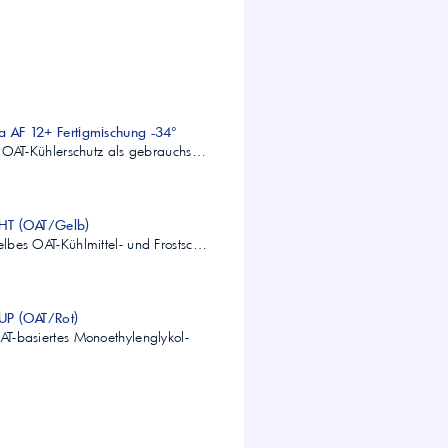
sa AF 12+ Fertigmischung -34°
ier OAT-Kühlerschutz als gebrauchs…
u HT (OAT/Gelb)
gelbes OAT-Kühlmittel- und Frostsc…
 UP (OAT/Rot)
OAT-basiertes Monoethylenglykol-