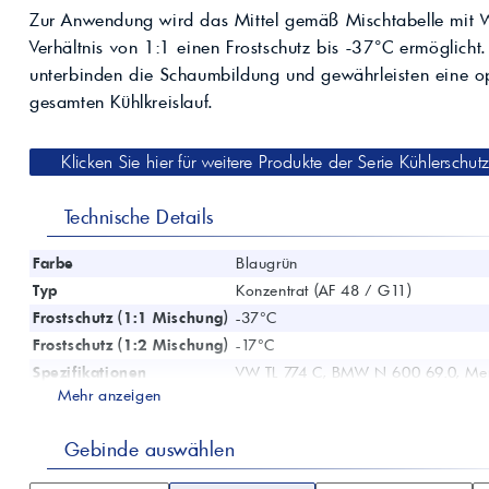
Kompressoröle
nwendungen.
Land
Zur Anwendung wird das Mittel gemäß Mischtabelle mit W
ägliche
iepigmente für
t anfragen
Kontaktieren Sie uns!
 & Beschichtungen
Verhältnis von 1:1 einen Frostschutz bis -37°C ermöglicht. 
Prozessöle
Wasch- &
unterbinden die Schaumbildung und gewährleisten eine 
lindustrie
gesamten Kühlkreislauf.
en für Bauchemie &
Produkt anfragen
Kontaktieren Sie uns!
Klicken Sie hier für weitere Produkte der Serie Kühlerschut
Produkt anfragen
Kontaktieren Sie un
Technische Details
Farbe
Blaugrün
Typ
Konzentrat (AF 48 / G11)
Frostschutz (1:1 Mischung)
-37°C
Frostschutz (1:2 Mischung)
-17°C
Spezifikationen
VW TL 774 C, BMW N 600 69.0, Me
Mehr anzeigen
Eigenschaften
Nitrit-, Phosphat- & Aminfrei, scha
Gebinde auswählen