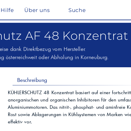
Hilfe
Über uns
Suche
Winterdienst
hutz AF 48 Konzentrat
rreich nach ISO 22241
Ho
Lösemittel
Pe
kstätte
sc
elf
Glysantin
Reinigung & Desinfek
 die Pflege, Reinigung und Optimierung
eise dank Direktbezug vom Hersteller.
Individuelle Lösungen
ten einen
Maßgeschneiderte Produkte und
ung österreichweit oder Abholung in Korneuburg.
Säuren & Laugen
Scheibenreiniger /
trag zur
Services für spezielle Anforderungen.
Frostschutz
ieversorgung in
Lohnmischung &
Schwimmbadchemie
Mobil
Motul
Lohnproduktion ab 5.000
Alkylatbenzin
Liter
ur Entschwefelung
Wasseraufbereitung
Beschreibung
Kühlflüssigkeit für
Rechenzentren –
BASF Spezialchemie
nd Industrieöle
KÜHLERSCHUTZ 48 Konzentrat basiert auf einer fortschritt
Monohydrat
REFLEX
Immersion Cooling
Total
Industriechemie
Traktoröle
anorganischen und organischen Inhibitoren für den umfa
Futtermittel
Motorrad
Aluminiummotoren. Das nitrit-, phosphat- und aminfreie K
Hydrauliköle
Rost sowie Ablagerungen in Kühlsystemen von Marken wie
Kosmetik
Schmierfette
VW
effektiv vor.
trie
Lan
Spezialöle
nte und Farbmittel für
Hoch