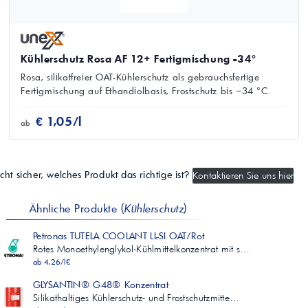
Kühlerschutz Rosa AF 12+ Fertigmischung -34°
Rosa, silikatfreier OAT-Kühlerschutz als gebrauchsfertige
Fertigmischung auf Ethandiolbasis, Frostschutz bis −34 °C.
€ 1,05/l
ab
cht sicher, welches Produkt das richtige ist?
Kontaktieren Sie uns hier
Ähnliche Produkte (
Kühlerschutz
)
Petronas TUTELA COOLANT LL-SI OAT/Rot
Rotes Monoethylenglykol-Kühlmittelkonzentrat mit s…
ab 4,26/l€
GLYSANTIN® G48® Konzentrat
Silikathaltiges Kühlerschutz- und Frostschutzmitte…