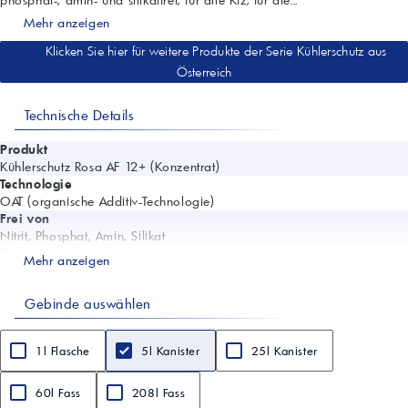
Mehr anzeigen
Klicken Sie hier für weitere Produkte der Serie Kühlerschutz aus
Österreich
Technische Details
Produkt
Kühlerschutz Rosa AF 12+ (Konzentrat)
Technologie
OAT (organische Additiv-Technologie)
Frei von
Nitrit, Phosphat, Amin, Silikat
Farbe
Mehr anzeigen
Rosa
Chemische Basis
Gebinde auswählen
Ethandiol (Ethylenglykol)
Anwendung
Alle Kfz, für die silikatfreie Produkte vorgeschrieben sind
1l Flasche
5l Kanister
25l Kanister
Motoren
Geeignet für Grauguss- und Vollaluminium-Motoren
Mischung 1:1 (Konzentrat:Wasser)
60l Fass
208l Fass