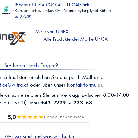
Petronas TUTELA COOLANT LL OAT/Pink
Konzentriertes, pinkes OAT-Monoethylenglykol-Kühlm…
ab 3,75/l€
Mehr von UNEX
Alle Produkte der Marke UNEX
Sie haben noch Fragen?
 schnellsten erreichen Sie uns per E-Mail unter
fice@wifra.at
oder über unser
Kontaktformular
.
lefonisch erreichen Sie uns werktags zwischen 8:00-17:00
r. bis 15:00) unter
+43 7229 - 223 68
★★★★★
5,0
Google Bewertungen
Wer wir sind und was wir bieten