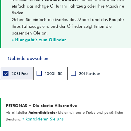
Viskositätsgrad
einfach das richtige Öl für Ihr Fahrzeug oder Ihre Maschine
68
finden.
Leistungsversprechen
Geben Sie einfach die Marke, das Modell und das Baujahr
Exzellenter Verschleißschutz unter härtesten Betriebsbedingungen und
mehr als 5 Mal längere Leistung*.
Ihres Fahrzeugs ein, und der Ölfinder zeigt Ihnen die
Leistungsklassen / Spezifikationen
passenden Öle an.
Bosch Rexroth RDE 90235; DIN 51524 Teil II HLP (2006); Eaton 03-
» Hier geht's zum Ölfinder
401-2010; Eaton-Schmierstoffspezifikation E-FDGN-TB002-E; Fives
Cincinnati P-68/P-69/P-70; ISO 11158 HM (FDIS 2008); Parker
Denison HF-0/HF-1/HF-2
Gebinde auswählen
Anwendungsgebiete (Empfehlungen)
- Mobile Hydraulikgeräte und Industriehydraulikanlagen unter
normalen bis extrem schwierigen Bedingungen
208l Fass
1000l IBC
20l Kanister
- Moderne Hydrauliksysteme mit Hochgeschwindigkeits- und
Hochdruckpumpen, betrieben unter hohen Temperaturen
- Hydrauliksysteme mit kleineren Vorratsbehältern und kleineren
Kühlern, in denen Hydrauliköle hohen thermischen
Beanspruchungen ausgesetzt sind
- Systeme mit Pumpen mit engen Toleranzen und Servoventilen,
PETRONAS – Die starke Alternative
die empfindlich gegenüber Schlamm- und Varnish-Bildung sind
Ankerdistributor
Als offizieller
bieten wir beste Preise und persönliche
- Hydrauliksysteme, in denen langlebige Schmiermittel gefordert
» kontaktieren Sie uns
Beratung.
sind
Merkmale und Vorteile