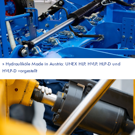
»
Hydrauliköle Made in Austria: UNEX HLP, HVLP, HLP-D und
HVLP-D vorgestellt