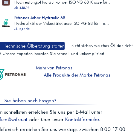
Min. 1000
Hochleistungs-Hydrauliköl der ISO VG 68 Klasse für…
5200
ab 4,18/l€
Schaumverhalten Sequenz I, ml
Petronas Arbor Hydraulic 68
ASTM D 892
Hydrauliköl der Viskositätsklasse ISO VG 68 für Ho…
Max. 150/0
ab 3,17/l€
0/0
Schaumverhalten Sequenz II, ml
ASTM D 892
Technische Ölberatung starten
- nicht sicher, welches Öl das richt
Max. 75/0
0/0
t? Unsere Experten beraten Sie schnell und unkompliziert.
Schaumverhalten Sequenz III, ml
ASTM D 892
Mehr von Petronas
Max. 150/0
Alle Produkte der Marke Petronas
0/0
*im Vergleich zu den Mindestanforderungen der ISO 11158 HM
für verschleißhemmende Hydrauliköle auf Grundlage von TOST
(ASTM D943)
Sie haben noch Fragen?
 schnellsten erreichen Sie uns per E-Mail unter
fice@wifra.at
oder über unser
Kontaktformular
.
lefonisch erreichen Sie uns werktags zwischen 8:00-17:00