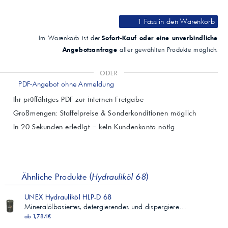
Typische Eigenschaften (68)
Eigenschaft
1 Fass
in den Warenkorb
Methode
Spezifikation
Sofort-Kauf oder eine unverbindliche
Im Warenkorb ist der
Typischer Wert
Angebotsanfrage
aller gewählten Produkte möglich.
Spezifische Dichte bei 15 °C
ASTM D 4052
(1)
ODER
0,868
PDF-Angebot ohne Anmeldung
Kinematische Viskosität bei 40 °C, cSt
Ihr prüffähiges PDF zur internen Freigabe
ASTM D 445
±10 %
Großmengen: Staffelpreise & Sonderkonditionen möglich
68
In 20 Sekunden erledigt – kein Kundenkonto nötig
Kinematische Viskosität bei 100 °C, cSt
ASTM D 445
**
8,8
Viskositätsindex
Ähnliche Produkte (
Hydrauliköl 68
)
ASTM D 2270
(1)
UNEX Hydrauliköl HLP-D 68
102
Mineralölbasiertes, detergierendes und dispergiere…
Flammpunkt, °C
ab 1,78/l€
ASTM D 92
Prüfprotokoll