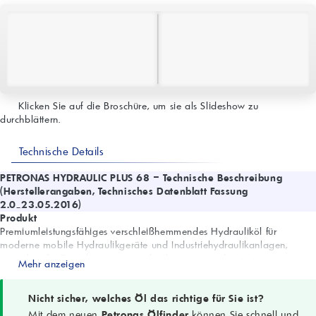
Klicken Sie auf die Broschüre, um sie als Slideshow zu
durchblättern.
Technische Details
PETRONAS HYDRAULIC PLUS 68 – Technische Beschreibung
(Herstellerangaben, Technisches Datenblatt Fassung
2.0_23.05.2016)
Produkt
Premiumleistungsfähiges verschleißhemmendes Hydrauliköl für
moderne mobile Hydraulikgeräte und Industriehydraulikanlagen,
ausgelegt für Betrieb unter normalen bis extrem schwierigen
Mehr anzeigen
Bedingungen, einschließlich Hochgeschwindigkeits- und
Hochdrucksystemen. Formuliert mit ausgewählten Grundölen sowie
Anti-Verschleiß-, Anti-Oxidations-, Anti-Rost- und Anti-Schaum-Additiven
Nicht sicher, welches Öl das richtige für Sie ist?
in Verbindung mit Reibungsverminderern.
Mit dem neuen
Petronas Ölfinder
können Sie schnell und