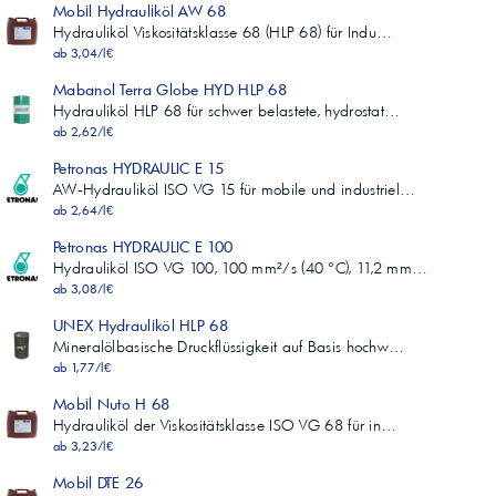
Mobil Hydrauliköl AW 68
230
Hydrauliköl Viskositätsklasse 68 (HLP 68) für Indu…
Pourpoint, °C
ab 3,04/l€
ASTM D 97
**
Mabanol Terra Globe HYD HLP 68
-30
Hydrauliköl HLP 68 für schwer belastete, hydrostat…
Gesamtsäurezahl, mgKOH/g
ab 2,62/l€
ASTM D 664
(1)
Petronas HYDRAULIC E 15
0,40
AW‑Hydrauliköl ISO VG 15 für mobile und industriel…
FZG, Schadenskraftstufe
ab 2,64/l€
ISO 14635-1
Petronas HYDRAULIC E 100
Min. 10
Hydrauliköl ISO VG 100, 100 mm²/s (40 °C), 11,2 mm…
10
ab 3,08/l€
Wasserabscheidevermögen, 40/37/3 – Min.
ASTM D 1401
UNEX Hydrauliköl HLP 68
**
Mineralölbasische Druckflüssigkeit auf Basis hochw…
15
ab 1,77/l€
Kupferstreifenkorrosion
ASTM D 130
Mobil Nuto H 68
Max. 2
Hydrauliköl der Viskositätsklasse ISO VG 68 für in…
1a
ab 3,23/l€
TOST-Lebensdauer, Stunden
ASTM D 943
Mobil DTE 26