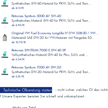
Synthetisches 5W-40-Motoröl für PKW, SUVs und Tran…
ab 4,13/l€
Petronas Syntium 3000 AV 5W-40
Synthetisches Motoröl 5W-40 für PKW, SUVs und Tran…
ab 4,95/l€
Original VW Fuel Economy LongLife IV (VW 508.00 / VW 509.0
Motorenöl SAE 0W-20 für VW-Motoren mit Freigabe 50…
ab 10,70/l€
Petronas SYNTIUM 7000 E 0W-40 SP
Vollsynthetisches Motoröl 0W-40 für Pkw, SUVs und…
ab 5,34/l€
Petronas Syntium 7000 AV 0W-20
Synthetisches 0W‑20 Motoröl für PKW, SUVs und Tran…
ab 5,01/l€
Technische Ölberatung starten
- nicht sicher, welches Öl das richt
t? Unsere Experten beraten Sie schnell und unkompliziert.
Mehr von Total