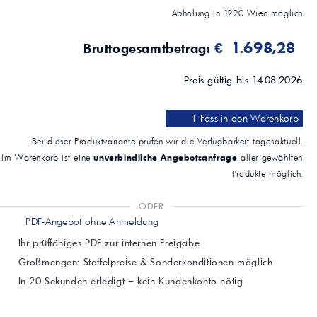
Eigenschaften:
Abholung in
1220
Wien
möglich
Typische Kennwerte
Methode
€ 1.698,28
Bruttogesamtbetrag:
Einheit
Wert
Preis gültig bis 14.08.2026
Dichte bei 15 °C
ASTM D 1298
kg/m³
1 Fass
in den Warenkorb
836,6
Viskosität bei 40 °C
Bei dieser Produktvariante prüfen wir die Verfügbarkeit tagesaktuell.
ASTM D 445
unverbindliche Angebotsanfrage
Im Warenkorb ist eine
aller gewählten
mm²/s
Produkte möglich.
40
Viskosität bei 100 °C
ASTM D 445
ODER
mm²/s
PDF-Angebot ohne Anmeldung
8,1
Ihr prüffähiges PDF zur internen Freigabe
Viskositätsindex
ASTM D 2270
Großmengen: Staffelpreise & Sonderkonditionen möglich
In 20 Sekunden erledigt – kein Kundenkonto nötig
183
Flammpunkt
ASTM D 92