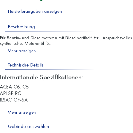
Herstellerangaben anzeigen
Beschreibung
Für Benzin- und Dieselmotoren mit Dieselpartikelfilter. Anspruchsvolles
synthetisches Motorenöl fü...
Mehr anzeigen
Technische Details
Internationale Spezifikationen:
ACEA C6, C5
API SP-RC
ILSAC GF-6A
Freigaben:
Mehr anzeigen
VW 508.00/509.00
Gebinde auswählen
Porsche C20