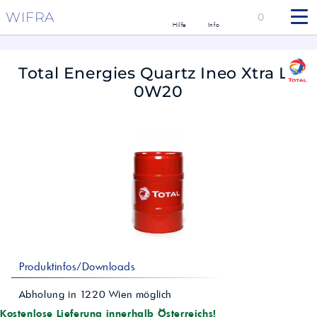
WIFRA
0
Hilfe
Info
Total Energies Quartz Ineo Xtra LL
0W20
Produktinfos/Downloads
Abholung in
1220
Wien
möglich
Kostenlose Lieferung innerhalb Österreichs!