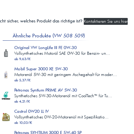
°C
230
Pourpoint
ASTM D 97
cht sicher, welches Produkt das richtige ist?
Kontaktieren Sie uns hier
°C
-66
Ähnliche Produkte (
VW 508 509
)
Original VW LongLife III FE 0W-30
Vollsynthetisches Motoröl SAE 0W-30 für Benzin- un…
ab 9,63/l€
Mobil Super 3000 XE 5W-30
Motorenöl 5W-30 mit geringem Aschegehalt für moder…
ab 5,37/l€
Petronas Syntium PRIME AV 5W-30
Synthetisches 5W-30-Motorenöl mit CoolTech™ für Tu…
ab 4,21/l€
Castrol 0W20 LL IV
Vollsynthetisches 0W-20-Motorenöl mit Spezifikatio…
ab 10,03/l€
Petronas SYNTIUM 3000 E 5W-40 SP