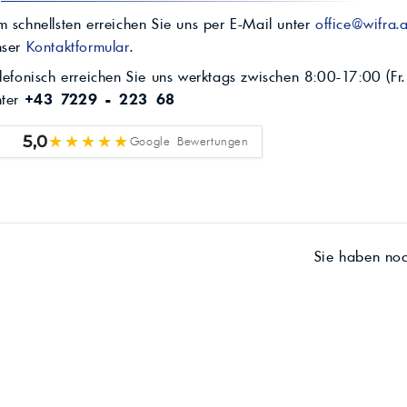
 schnellsten erreichen Sie uns per E-Mail unter
office@wifra.a
nser
Kontaktformular
.
lefonisch erreichen Sie uns werktags zwischen 8:00-17:00 (Fr.
nter
+43 7229 - 223 68
★★★★★
5,0
Google Bewertungen
Sie haben no