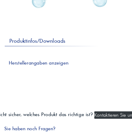
professionelle A
Lebensmittelvertr
Industr
Schmierstoffe
Produk
Farben
Spindelöle
Farbmittel für 
Reinigungsmitte
Pigmentlösung
In-Plant-Tinting
Produktinfos/Downloads
Herstellerangaben anzeigen
cht sicher, welches Produkt das richtige ist?
Kontaktieren Sie un
Sie haben noch Fragen?