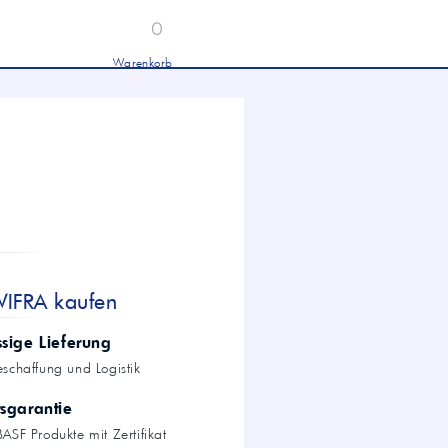
0
Warenkorb
Industrieöle
chwertige Industrieöle von Mobil und
tronas für Hydraulik, Getriebe und
hwere Nutzfahrzeuge.
tion
Hydrauliköl HLP 46 &
HVLP 46 – Für Industrie
und mobile Hydraulik
LKW- & NFZ-Motorenöl –
10W-40 & 5W-30 für
schwere Nutzfahrzeuge
Industrie-Getriebeöl CLP –
WIFRA kaufen
Fokus CLP 220 für schwere
Getriebe
Agrochemie
ssige Lieferung
eschaffung und Logistik
tsgarantie
dwirtschaft
ASF Produkte mit Zertifikat
wertige Öle für die moderne