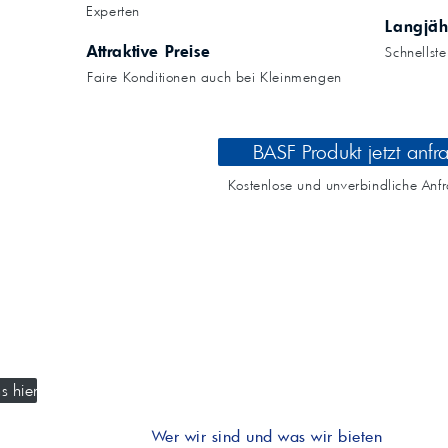
Kompressoröle
nwendungen.
Experten
Land
ägliche
iepigmente für
Langjäh
t anfragen
Kontaktieren Sie uns!
 & Beschichtungen
Attraktive Preise
Schnellst
Prozessöle
Wasch- &
Faire Konditionen auch bei Kleinmengen
lindustrie
en für Bauchemie &
Produkt anfragen
Kontaktieren Sie uns!
BASF Produkt jetzt anfr
Produkt anfragen
Kontaktieren Sie un
Kostenlose und unverbindliche Anf
s hier
Wer wir sind und was wir bieten