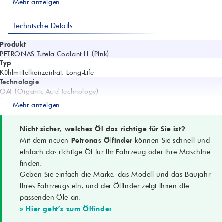
Mehr anzeigen
Technische Details
Produkt
PETRONAS Tutela Coolant LL (Pink)
Typ
Kühlmittelkonzentrat, Long-Life
Technologie
OAT (Organic Acid Technology)
Basis
Mehr anzeigen
Monoethylenglykol (MEG)
Frei von
Nitrit, Borat, Phosphat, Silikat, Aminen
Nicht sicher, welches Öl das richtige für Sie ist?
Farbe
Mit dem neuen
Petronas Ölfinder
können Sie schnell und
Rosa
einfach das richtige Öl für Ihr Fahrzeug oder Ihre Maschine
Dichte (15 °C)
finden.
1,123 g/cm³ (ASTM D1122)
Geben Sie einfach die Marke, das Modell und das Baujahr
pH (50 % in DI-Wasser)
8,5 (ASTM D1287)
Ihres Fahrzeugs ein, und der Ölfinder zeigt Ihnen die
Reservealkalinität
passenden Öle an.
14,5 ml (ASTM D1121)
» Hier geht's zum Ölfinder
Siedepunkt (Konzentrat)