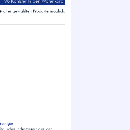
96 Kanister
in den Warenkorb
e
aller gewählten Produkte möglich.
reiniger
alischer Industriereiniger, der