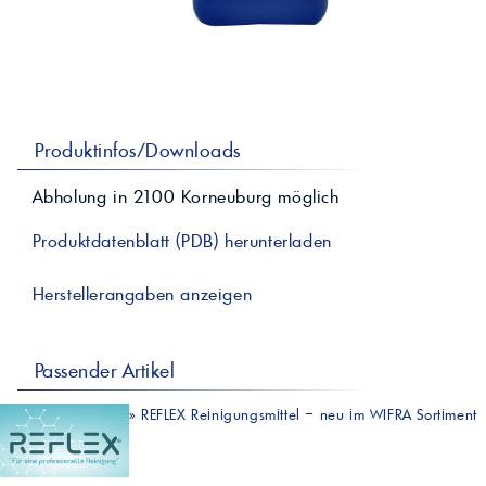
professionelle A
Lebensmittelvertr
Industr
Schmierstoffe
Produk
Farben
Spindelöle
Farbmittel für 
Reinigungsmitte
Pigmentlösung
In-Plant-Tinting
Produktinfos/Downloads
Abholung in
2100
Korneuburg
möglich
Produktdatenblatt (PDB) herunterladen
Herstellerangaben anzeigen
Passender Artikel
»
REFLEX Reinigungsmittel – neu im WIFRA Sortiment