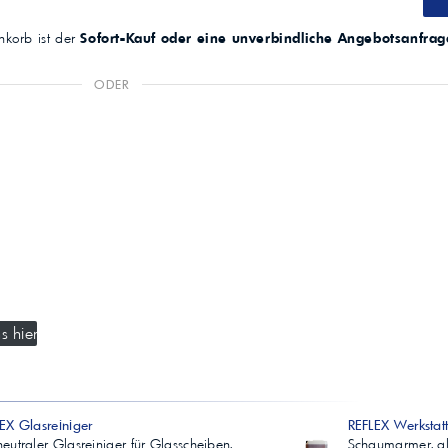
korb ist der
Sofort-Kauf oder eine unverbindliche Angebotsanfrag
ODER
s hier
EX Glasreiniger
REFLEX Werkstatt
eutraler Glasreiniger für Glasscheiben,
Schaumarmer, alk