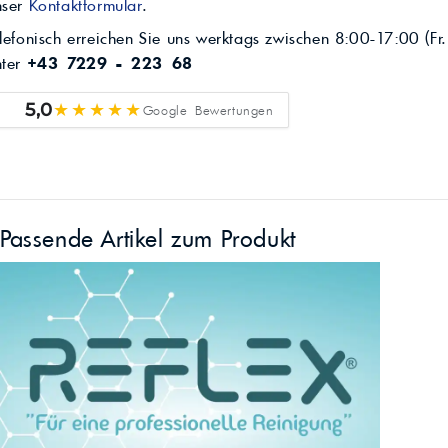
nser
Kontaktformular
.
lefonisch erreichen Sie uns werktags zwischen 8:00-17:00 (Fr.
nter
+43 7229 - 223 68
★★★★★
5,0
Google Bewertungen
Passende Artikel zum Produkt