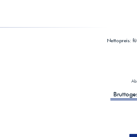
Nettopreis:
f
Ab
Bruttog