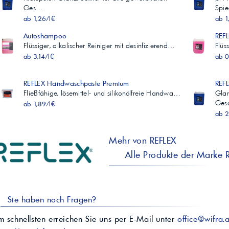
Ges…
Spi
ab 1,26/l€
ab 1
Autoshampoo
REFL
Flüssiger, alkalischer Reiniger mit desinfizierend…
Flüs
ab 3,14/l€
ab 0
REFLEX Handwaschpaste Premium
REFL
Fließfähige, lösemittel- und silikonölfreie Handwa…
Glan
Ges
ab 1,89/l€
ab 2
Mehr von REFLEX
Alle Produkte der Marke 
Sie haben noch Fragen?
 schnellsten erreichen Sie uns per E-Mail unter
office@wifra.a