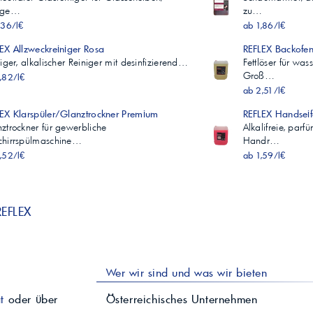
ege…
zu…
,36/l€
ab 1,86/l€
EX Allzweckreiniger Rosa
REFLEX Backofen-,
siger, alkalischer Reiniger mit desinfizierend…
Fettlöser für wa
Groß…
,82/l€
ab 2,51/l€
EX Klarspüler/Glanztrockner Premium
REFLEX Handseif
ztrockner für gewerbliche
Alkalifreie, parf
chirrspülmaschine…
Handr…
,52/l€
ab 1,59/l€
REFLEX
Wer wir sind und was wir bieten
t
oder über
Österreichisches Unternehmen