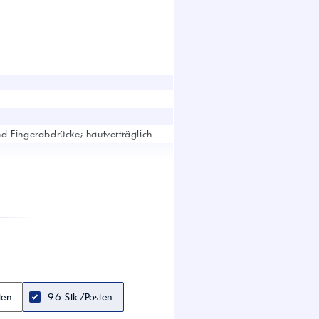
wirtschaft.
UTTO Öle – Universal
Tractor Transmission Oil
Kostenloser Maschinen-
Ölcheck
s!
und Fingerabdrücke; hautverträglich
schirme, Fensterrahmen, Kacheln,
ten
96 Stk./Posten