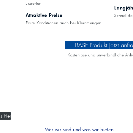
Kompressoröle
nwendungen.
Experten
Land
ägliche
iepigmente für
Langjäh
t anfragen
Kontaktieren Sie uns!
 & Beschichtungen
Attraktive Preise
Schnellst
Prozessöle
Wasch- &
Faire Konditionen auch bei Kleinmengen
lindustrie
en für Bauchemie &
Produkt anfragen
Kontaktieren Sie uns!
BASF Produkt jetzt anfr
Produkt anfragen
Kontaktieren Sie un
Kostenlose und unverbindliche Anf
s hier
Wer wir sind und was wir bieten