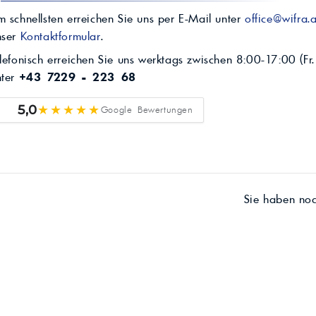
 schnellsten erreichen Sie uns per E-Mail unter
office@wifra.a
nser
Kontaktformular
.
lefonisch erreichen Sie uns werktags zwischen 8:00-17:00 (Fr.
nter
+43 7229 - 223 68
★★★★★
5,0
Google Bewertungen
Sie haben no