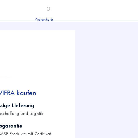
0
Warenkorb
Industrieöle
chwertige Industrieöle von Mobil und
tronas für Hydraulik, Getriebe und
hwere Nutzfahrzeuge.
tion
Hydrauliköl HLP 46 &
HVLP 46 – Für Industrie
und mobile Hydraulik
LKW- & NFZ-Motorenöl –
10W-40 & 5W-30 für
schwere Nutzfahrzeuge
Industrie-Getriebeöl CLP –
WIFRA kaufen
Fokus CLP 220 für schwere
Getriebe
Agrochemie
ssige Lieferung
eschaffung und Logistik
tsgarantie
dwirtschaft
ASF Produkte mit Zertifikat
wertige Öle für die moderne