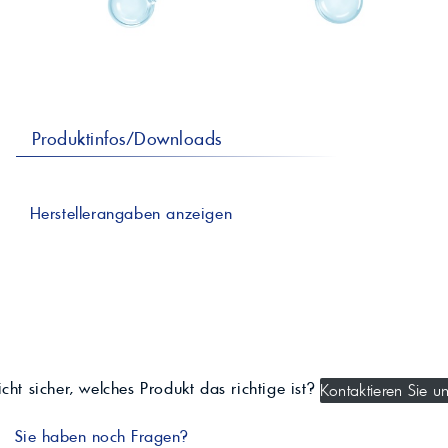
professionelle A
Lebensmittelvertr
Industr
Schmierstoffe
Produk
Farben
Spindelöle
Farbmittel für 
Reinigungsmitte
Pigmentlösung
In-Plant-Tinting
Produktinfos/Downloads
Herstellerangaben anzeigen
cht sicher, welches Produkt das richtige ist?
Kontaktieren Sie un
Sie haben noch Fragen?