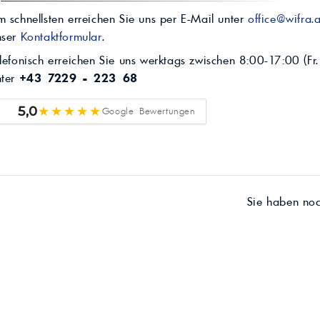
 schnellsten erreichen Sie uns per E-Mail unter
office@wifra.a
nser
Kontaktformular
.
lefonisch erreichen Sie uns werktags zwischen 8:00-17:00 (Fr.
nter
+43 7229 - 223 68
★★★★★
5,0
Google Bewertungen
Sie haben no