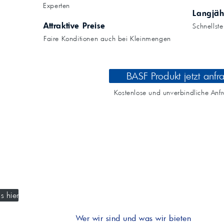
Kompressoröle
nwendungen.
Experten
Land
ägliche
iepigmente für
Langjäh
t anfragen
Kontaktieren Sie uns!
 & Beschichtungen
Attraktive Preise
Schnellst
Prozessöle
Wasch- &
Faire Konditionen auch bei Kleinmengen
lindustrie
en für Bauchemie &
Produkt anfragen
Kontaktieren Sie uns!
BASF Produkt jetzt anfr
Produkt anfragen
Kontaktieren Sie un
Kostenlose und unverbindliche Anf
s hier
Wer wir sind und was wir bieten