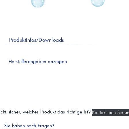
professionelle A
Lebensmittelvertr
Industr
Schmierstoffe
Produk
Farben
Spindelöle
Farbmittel für 
Reinigungsmitte
Pigmentlösung
In-Plant-Tinting
Produktinfos/Downloads
Herstellerangaben anzeigen
cht sicher, welches Produkt das richtige ist?
Kontaktieren Sie un
Sie haben noch Fragen?